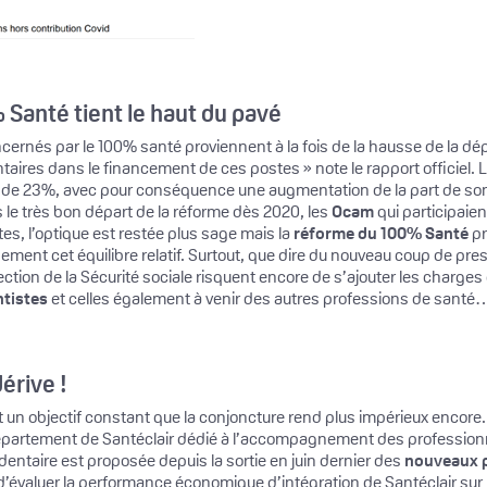
Santé tient le haut du pavé
ernés par le 100% santé proviennent à la fois de la hausse de la dépe
ires dans le financement de ces postes » note le rapport officiel
é de 23%, avec pour conséquence une augmentation de la part de so
 le très bon départ de la réforme dès 2020, les
Ocam
qui participaie
s, l’optique est restée plus sage mais la
réforme du 100% Santé
pr
ent cet équilibre relatif. Surtout, que dire du nouveau coup de pres
ection de la Sécurité sociale risquent encore de s’ajouter les charges
tistes
et celles également à venir des autres professions de santé
dérive !
t un objectif constant que la conjoncture rend plus impérieux encore.
département de Santéclair dédié à l’accompagnement des professionn
 dentaire est proposée depuis la sortie en juin dernier des
nouveaux p
t d’évaluer la performance économique d’intégration de Santéclair sur 