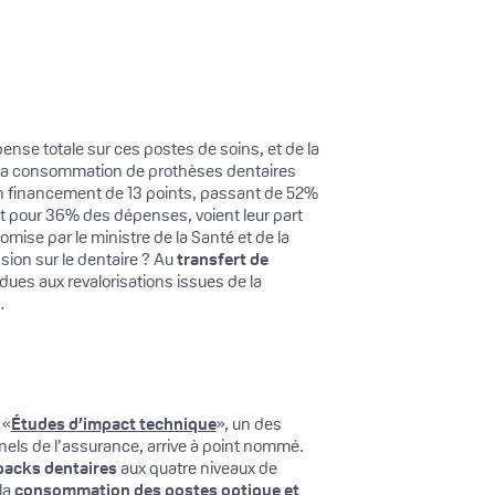
nse totale sur ces postes de soins, et de la
. La consommation de prothèses dentaires
n financement de 13 points, passant de 52%
nt pour 36% des dépenses, voient leur part
omise par le ministre de la Santé et de la
sion sur le dentaire ? Au
transfert de
 dues aux revalorisations issues de la
…
 «
Études d’impact technique
», un des
els de l’assurance, arrive à point nommé.
acks dentaires
aux quatre niveaux de
la
consommation des postes optique et