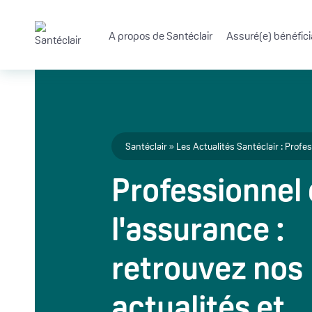
Aller au contenu principal
A propos de Santéclair
Assuré(e) bénéfici
Fil d'Ariane
Santéclair
Les Actualités Santéclair : Profe
Professionnel
l'assurance :
retrouvez nos
actualités et