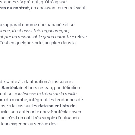
stances s’y prêtent, qu’il s’agisse
res du contrat
, en abaissant ou en relevant
nique apparait comme une panacée et se
onome, il est aussi très ergonomique,
ement par un responsable grand compte
» relève
C’est en quelque sorte, un joker dans la
e santé à la facturation à l’assureur :
 Santéclair
et hors réseau, par définition
ient sur «
la finesse extrême de la maille
acro du marché, intègrent les tendances de
se à la fois sur les
data scientists de
ciale, son antériorité chez Santéclair avec
, c’est un outil très simple d’utilisation
 leur exigence au service des