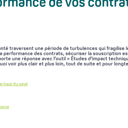
formance de vos contra
nté traversent une période de turbulences qui fragilise 
performance des contrats, sécuriser la souscription es
porte une réponse avec l’outil « Études d’impact technique
oi voir plus clair et plus loin, tout de suite et pour lon
le haut du pavé
ronne