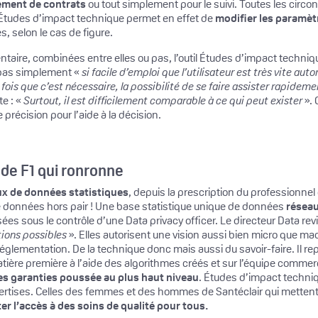
ement de contrats
ou tout simplement pour le suivi. Toutes les circon
 Études d’impact technique permet en effet de
modifier les paramèt
, selon le cas de figure.
dentaire, combinées entre elles ou pas, l’outil Études d’impact tech
t pas simplement «
si facile d’emploi que l’utilisateur est très vite aut
 fois que c’est nécessaire, la possibilité de se faire assister rapid
te : «
Surtout, il est difficilement comparable à ce qui peut exister
». 
e précision pour l’aide à la décision.
 de F1 qui ronronne
ux de données statistiques
, depuis la prescription du professionnel d
 données hors pair ! Une base statistique unique de données
réseau
s sous le contrôle d’une Data privacy officer. Le directeur Data rev
ions possibles
». Elles autorisent une vision aussi bien micro que m
ementation. De la technique donc mais aussi du savoir-faire. Il repo
matière première à l’aide des algorithmes créés et sur l’équipe commer
des garanties poussée au plus haut niveau
. Études d’impact technique
ertises. Celles des femmes et des hommes de Santéclair qui mettent
ter l’accès à des soins de qualité pour tous.