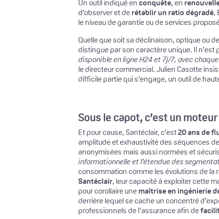
Un outil indiqué en
conquête
, en
renouvell
d’observer et de
rétablir un ratio dégradé
.
le niveau de garantie ou de services proposés
Quelle que soit sa déclinaison, optique ou 
distingue par son caractère unique. Il n’es
disponible en ligne H24 et 7j/7, avec chaque
le directeur commercial. Julien Casotte insis
difficile partie qui s’engage, un outil de haut
Sous le capot, c’est un moteur
Et pour cause, Santéclair, c’est
20 ans de fl
amplitude et exhaustivité des séquences de
anonymisées mais aussi normées et sécurisée
informationnelle et l’étendue des segmentat
consommation comme les évolutions de la régl
Santéclair
, leur capacité à exploiter cette 
pour corollaire une
maîtrise en ingénierie 
derrière lequel se cache un concentré d’exp
professionnels de l’assurance afin de
facili