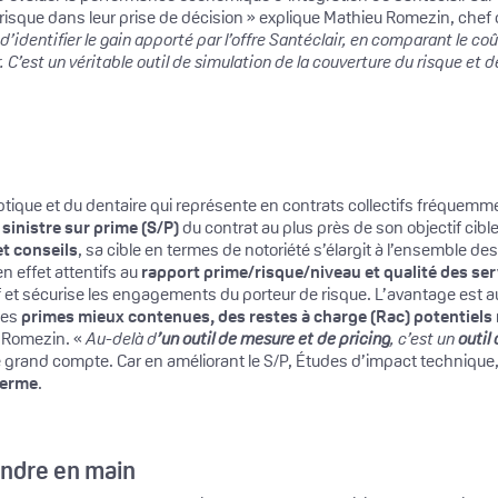
 risque dans leur prise de décision » explique Mathieu Romezin, chef 
’identifier le gain apporté par l’offre Santéclair, en comparant le coû
C’est un véritable outil de simulation de la couverture du risque et d
e l’optique et du dentaire qui représente en contrats collectifs fréq
 sinistre sur prime (S/P)
du contrat au plus près de son objectif cib
t conseils
, sa cible en termes de notoriété s’élargit à l’ensemble de
n effet attentifs au
rapport prime/risque/niveau et qualité des se
if et sécurise les engagements du porteur de risque. L’avantage est 
des
primes mieux contenues, des restes à charge (Rac) potentiels
 Romezin. «
Au-delà d
’un outil de mesure et de pricing
, c’est un
outil
 grand compte. Car en améliorant le S/P, Études d’impact technique
terme
.
rendre en main