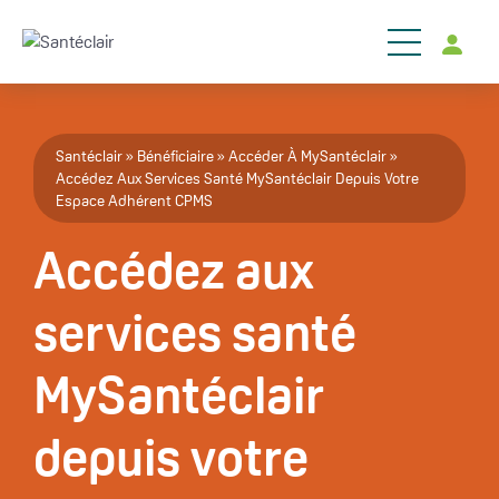
Aller au contenu principal
Fil d'Ariane
Santéclair
Bénéficiaire
Accéder À MySantéclair
Accédez Aux Services Santé MySantéclair Depuis Votre
Espace Adhérent CPMS
Accédez aux
services santé
MySantéclair
depuis votre