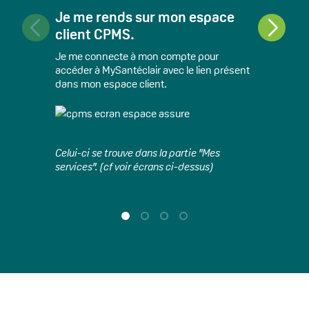
Je me rends sur mon espace
Je 
client CPMS.
MyS
Je me connecte à mon compte pour
Une 
accéder à MySantéclair avec le lien présent
crée
dans mon espace client.
Si c
Celui-ci se trouve dans la partie "Mes
bout
services". (cf voir écrans ci-dessus)