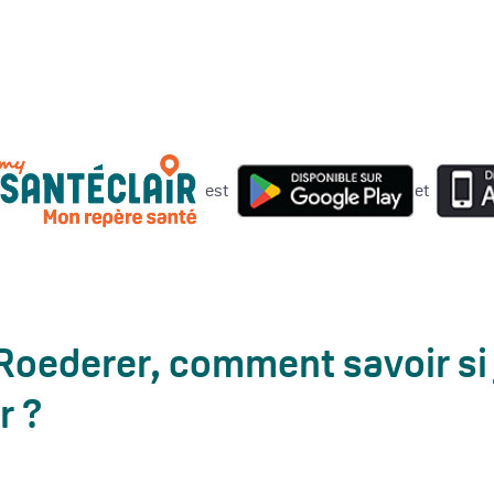
est
et
Roederer, comment savoir si 
r ?