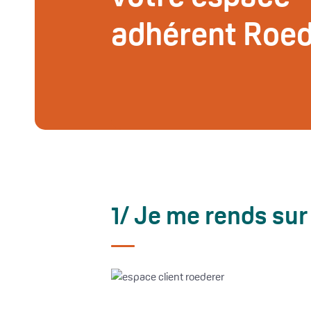
adhérent Roed
1/ Je me rends su