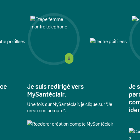
2
ace
Je suis redirigé vers
Je s
MySantéclair.
par
com
Une fois sur MySantéclair, je clique sur "Je
iden
crée mon compte".