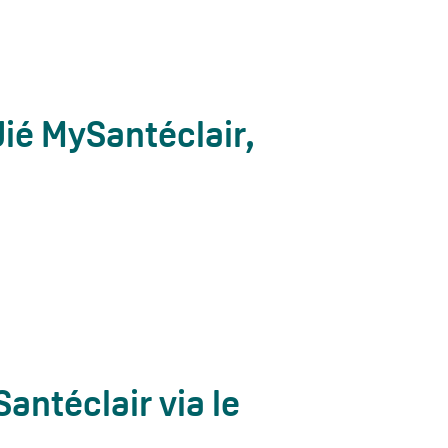
dié MySantéclair,
ntéclair via le