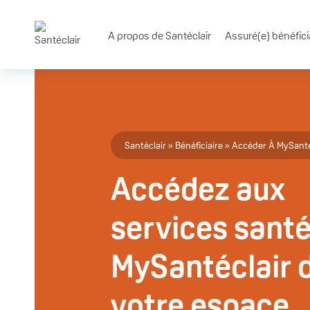
Aller au contenu principal
A propos de Santéclair
Assuré(e) bénéfici
Fil d'Ariane
Santéclair
Bénéficiaire
Accéder À MySanté
Accédez aux
services sant
MySantéclair 
votre espace