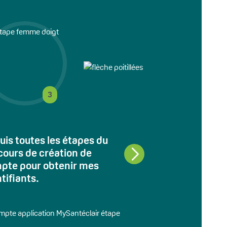
3
4
uis toutes les étapes du
Je retourne sur l'
cours de création de
pour me connecte
pte pour obtenir mes
MySantéclair av
tifiants.
nouveaux identifi