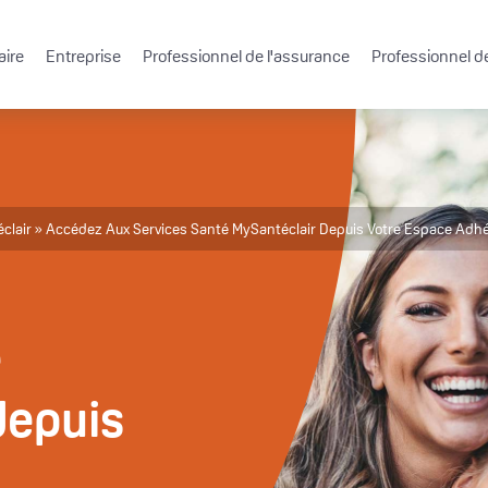
aire
Entreprise
Professionnel de l'assurance
Professionnel de
clair
Accédez Aux Services Santé MySantéclair Depuis Votre Espace Adh
é
depuis