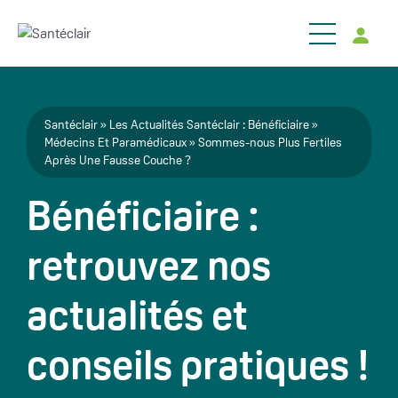
Aller au contenu principal
Fil d'Ariane
Santéclair
Les Actualités Santéclair : Bénéficiaire
Médecins Et Paramédicaux
Sommes-nous Plus Fertiles
Après Une Fausse Couche ?
Bénéficiaire :
retrouvez nos
actualités et
conseils pratiques !