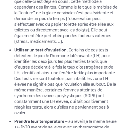
que celle-ci est déjà en cours. Cette méthode a
cependant des limites. Comme le fait que la maîtrise de
la “lecture” de la glaire cervicale n’est pas évidente et
demande un peu de temps (l’observation peut
s’effectuer avec du papier toilette après être allée aux
toilettes ou directement avec les doigts). Elle peut
également être perturbée par des facteurs externes
(stress, médicaments…).
Utiliser un test d’ovulation.
Certains de ces tests
détectent le pic de l’hormone lutéinisante (LH) pour
identifier les deux jours les plus fertiles tandis que
d’autres décèlent à la fois le taux d’œstrogènes et de
LH, identifiant ainsi une fenêtre fertile plus importante.
Ces tests ne sont toutefois pas infaillibles : une LH
élevée ne signifie pas que l’ovulation aille au bout. De la
même manière, certaines femmes atteintes de
syndrome des ovaires polykystiques (SOPK) ont
constamment une LH élevée, qui fait positivement
réagir les tests, alors qu’elles ne parviennent pas à
ovuler.
Prendre leur température
– au réveil (à la même heure
+/- 1h30 avant de se lever avec un thermomètre de