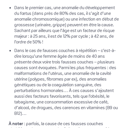
Dans le premier cas, une anomalie du développement
du fœtus (dans près de 80% des cas, il s’agit d’une
anomalie chromosomique) ou une infection en début de
grossesse (urinaire, grippe) peuvent en être la cause.
Sachant par ailleurs que l’âge est un facteur de risque
majeur : à 25 ans, il est de 12% par cycle ; à 42 ans, de
l’ordre de 50% !
Dans le cas de fausses couches à répétition – c’est-à-
dire lorsqu’une femme âgée de moins de 40 ans
présente deux voire trois fausses couches – plusieurs
causes sont évoquées. Parmi les plus fréquentes : des
malformations de l’utérus, une anomalie de la cavité
utérine (polypes, fibromes par ex), des anomalies
génétiques ou de la coagulation sanguine, des
perturbations hormonales… À ces causes s’ajoutent
aussi des facteurs favorisants, tels que l’obésité, le
tabagisme, une consommation excessive de café,
d’alcool, de drogues, des carences en vitamines (B9 ou
B12)…
À noter
: parfois, la cause de ces fausses couches