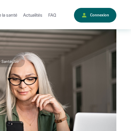
 la santé
Actualités
FAQ
Connexion
 Santéclair