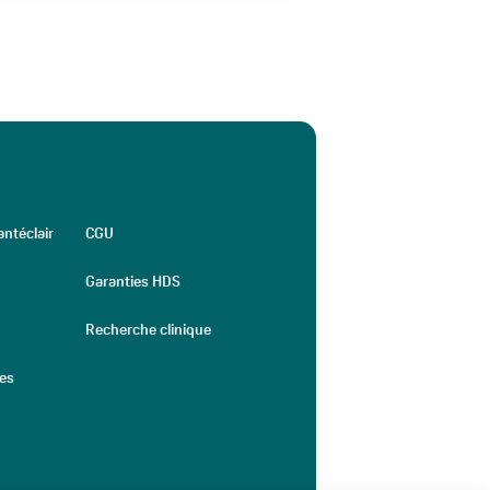
ntéclair
CGU
Garanties HDS
Recherche clinique
les