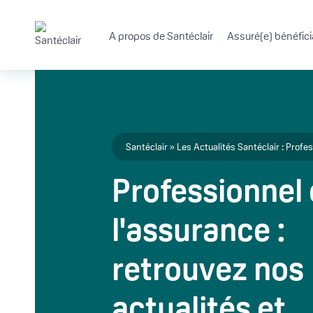
Aller au contenu principal
A propos de Santéclair
Assuré(e) bénéfici
Fil d'Ariane
Santéclair
Les Actualités Santéclair : Profe
Professionnel
l'assurance :
retrouvez nos
actualités et