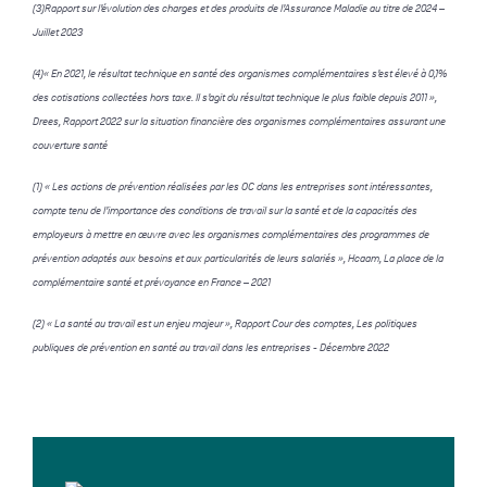
(3)Rapport sur l’évolution des charges et des produits de l’Assurance Maladie au titre de 2024 –
Juillet 2023
(4)« En 2021, le résultat technique en santé des organismes complémentaires s’est élevé à 0,1%
des cotisations collectées hors taxe. Il s’agit du résultat technique le plus faible depuis 2011 »,
Drees, Rapport 2022 sur la situation financière des organismes complémentaires assurant une
couverture santé
(1) « Les actions de prévention réalisées par les OC dans les entreprises sont intéressantes,
compte tenu de l’importance des conditions de travail sur la santé et de la capacités des
employeurs à mettre en œuvre avec les organismes complémentaires des programmes de
prévention adaptés aux besoins et aux particularités de leurs salariés », Hcaam, La place de la
complémentaire santé et prévoyance en France – 2021
(2) « La santé au travail est un enjeu majeur », Rapport Cour des comptes, Les politiques
publiques de prévention en santé au travail dans les entreprises - Décembre 2022