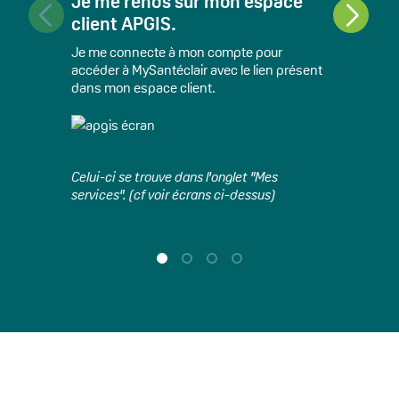
Je me rends sur mon espace
Je 
client APGIS.
MyS
Je me connecte à mon compte pour
Une 
accéder à MySantéclair avec le lien présent
crée
dans mon espace client.
Si c
Celui-ci se trouve dans l'onglet "Mes
bout
services". (cf voir écrans ci-dessus)