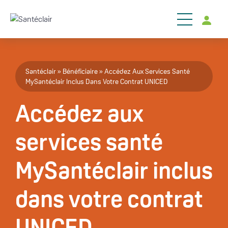
Aller au contenu principal
Fil d'Ariane
Santéclair
Bénéficiaire
Accédez Aux Services Santé
MySantéclair Inclus Dans Votre Contrat UNICED
Accédez aux
services santé
MySantéclair inclus
dans votre contrat
UNICED