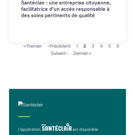
Santéclair : une entreprise citoyenne,
facilitatrice d’un accès responsable à
des soins pertinents de qualité
Pagination
Première page
Page précédente
Page
Page courante
Page
Page
Page
Page
Page 
« Premier
‹ Précédent
1
2
3
4
5
6
Dernière page
Suivant ›
Dernier »
L'application
est disponible