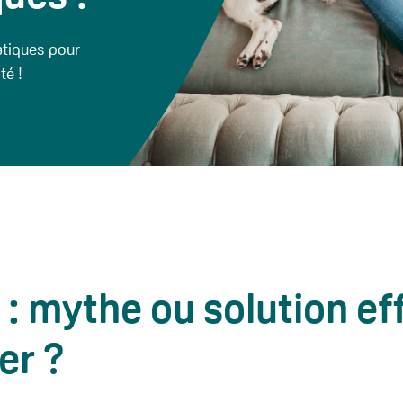
atiques pour
té !
 : mythe ou solution ef
er ?