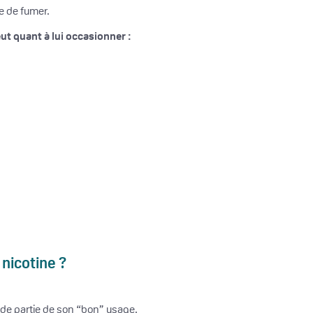
ie de fumer.
ut quant à lui occasionner :
 nicotine ?
ande partie de son “bon” usage.