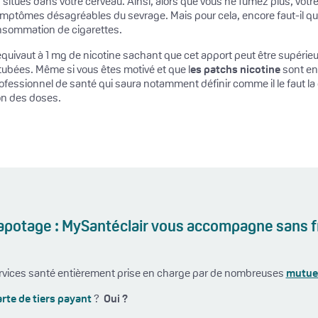
 situés dans votre cerveau. Ainsi, alors que vous ne fumez plus, votr
symptômes désagréables du sevrage. Mais pour cela, encore faut-il qu
consommation de cigarettes.
quivaut à 1 mg de nicotine sachant que cet apport peut être supérieur
 tubées. Même si vous êtes motivé et que l
es patchs nicotine
sont en 
essionnel de santé qui saura notamment définir comme il le faut la d
on des doses.
 vapotage : MySantéclair vous accompagne sans f
ervices santé entièrement prise en charge par de nombreuses
mutuel
arte de tiers payant
?
Oui ?