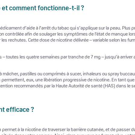
e et comment fonctionne-t-il ?
édicament d’aide à l’arrêt du tabac qui s’applique sur la peau. Plus pr
çon contrôlée afin de soulager les symptômes de l’état de manque lorsq
r les rechutes. Cette dose de nicotine délivrée – variable selon les fu
s – toutes les quatre semaines par tranche de 7 mg – jusqu’à arriver a
 mâcher, pastilles ou comprimés à sucer, inhaleurs ou spray buccaux
 permettent, eux, une libération progressive de nicotine. En tant que 
ention recommandés par la Haute Autorité de santé (HAS) dans le s
nt efficace ?
 permet à la nicotine de traverser la barrière cutanée, et de passer d