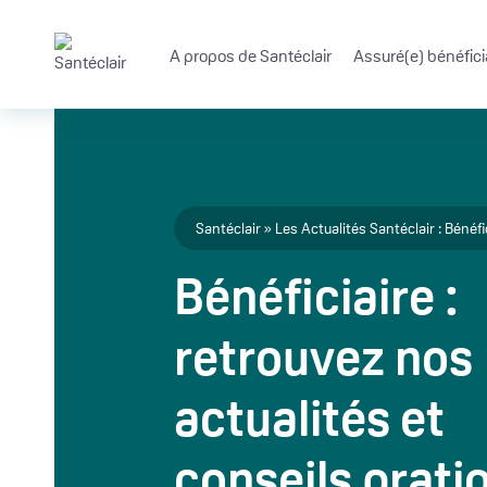
Aller au contenu principal
A propos de Santéclair
Assuré(e) bénéfici
Fil d'Ariane
Santéclair
Les Actualités Santéclair : Bénéfi
Bénéficiaire :
retrouvez nos
actualités et
conseils prati